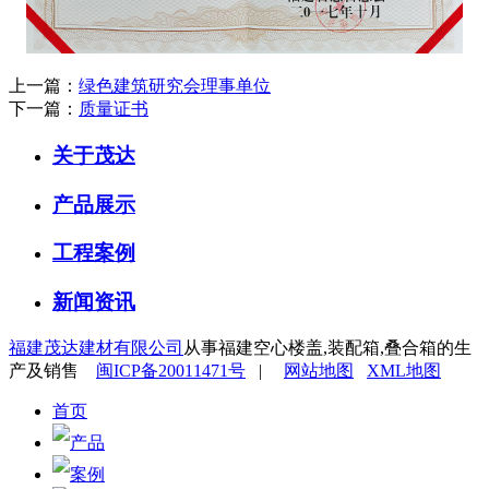
上一篇：
绿色建筑研究会理事单位
下一篇：
质量证书
关于茂达
产品展示
工程案例
新闻资讯
福建茂达建材有限公司
从事福建空心楼盖,装配箱,叠合箱的生
产及销售
闽ICP备20011471号
|
网站地图
XML地图
首页
产品
案例